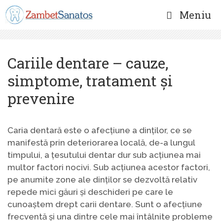
Sari
Meniu
la
conținut
Cariile dentare – cauze,
simptome, tratament și
prevenire
Caria dentară este o afecțiune a dinților, ce se
manifestă prin deteriorarea locală, de-a lungul
timpului, a țesutului dentar dur sub acțiunea mai
multor factori nocivi. Sub acțiunea acestor factori,
pe anumite zone ale dinților se dezvoltă relativ
repede mici găuri și deschideri pe care le
cunoaștem drept carii dentare. Sunt o afecțiune
frecventă și una dintre cele mai întâlnite probleme