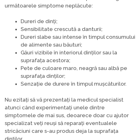
următoarele simptome neplăcute:
Dureri de dinți;
Sensibilitate crescută a danturii;
Dureri slabe sau intense în timpul consumului
de alimente sau băuturi;
Găuri vizibile în interiorul dinților sau la
suprafața acestora;
Pete de culoare maro, neagră sau albă pe
suprafața dinților;
Senzație de durere în timpul mușcăturilor.
Nu ezitați să vă prezentați la medicul specialist
atunci când experimentați unele dintre
simptomele de mai sus, deoarece doar cu ajutor
specializat veți reuși să reparați eventualele
stricăciuni care s-au produs deja la suprafața
dinților.