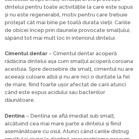
dintelui pentru toate activitățile la care este supus
și nu este regenerabil, motiv pentru care trebuie
protejat cât mai bine pe toată durata vieții. Cariile
de obicei încep prin daunele provocate smalțului,
săpând tot mai mult loc în interiorul dintelui.
Cimentul dentar
– Cimentul dentar acoperă
rădăcina dintelui așa cum smalțul acoperă coroana
acestuia. Spre deosebire de smalț, cimentul nu are
aceeași culoare albă și nu are nici o duritate la fel
de mare, fiind foarte ușor afectat de carii atunci
când este expus acidului sau bacteriilor
dăunătoare.
Dentina
– Dentina se află imediat sub smalț,
alcătuind cea mai mare parte a dintelui și fiind
asemănătoare cu osul. Atunci când cariile distrug
smalțul și ajung la dentină apar probleme precum