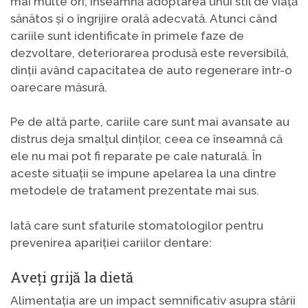
mai multe ori, înseamnă adoptarea unui stil de viață
sănătos și o îngrijire orală adecvată. Atunci când
cariile sunt identificate în primele faze de
dezvoltare, deteriorarea produsă este reversibilă,
dinții având capacitatea de auto regenerare într-o
oarecare măsură.
Pe de altă parte, cariile care sunt mai avansate au
distrus deja smalțul dinților, ceea ce înseamnă că
ele nu mai pot fi reparate pe cale naturală. În
aceste situații se impune apelarea la una dintre
metodele de tratament prezentate mai sus.
Iată care sunt sfaturile stomatologilor pentru
prevenirea apariției cariilor dentare:
Aveți grijă la dietă
Alimentația are un impact semnificativ asupra stării