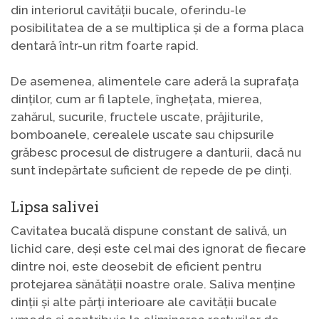
din interiorul cavității bucale, oferindu-le
posibilitatea de a se multiplica și de a forma placa
dentară într-un ritm foarte rapid.
De asemenea, alimentele care aderă la suprafața
dinților, cum ar fi laptele, înghețata, mierea,
zahărul, sucurile, fructele uscate, prăjiturile,
bomboanele, cerealele uscate sau chipsurile
grăbesc procesul de distrugere a danturii, dacă nu
sunt îndepărtate suficient de repede de pe dinți.
Lipsa salivei
Cavitatea bucală dispune constant de salivă, un
lichid care, deși este cel mai des ignorat de fiecare
dintre noi, este deosebit de eficient pentru
protejarea sănătății noastre orale. Saliva menține
dinții și alte părți interioare ale cavității bucale