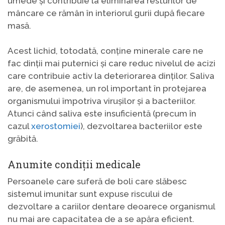
umede și contribuie la eliminarea resturilor de
mâncare ce rămân în interiorul gurii după fiecare
masă.
Acest lichid, totodată, conține minerale care ne
fac dinții mai puternici și care reduc nivelul de acizi
care contribuie activ la deteriorarea dinților. Saliva
are, de asemenea, un rol important în protejarea
organismului împotriva virușilor și a bacteriilor.
Atunci când saliva este insuficientă (precum în
cazul
xerostomiei
), dezvoltarea bacteriilor este
grăbită.
Anumite condiții medicale
Persoanele care suferă de boli care slăbesc
sistemul imunitar sunt expuse riscului de
dezvoltare a cariilor dentare deoarece organismul
nu mai are capacitatea de a se apăra eficient.