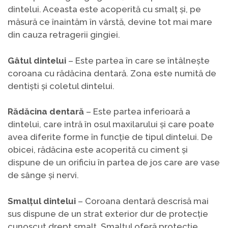
dintelui. Aceasta este acoperită cu smalț și, pe
măsură ce înaintăm în vârstă, devine tot mai mare
din cauza retragerii gingiei.
Gâtul dintelui
– Este partea în care se întâlnește
coroana cu rădăcina dentară. Zona este numită de
dentiști și coletul dintelui.
Rădăcina dentară
– Este partea inferioară a
dintelui, care intră în osul maxilarului și care poate
avea diferite forme în funcție de tipul dintelui. De
obicei, rădăcina este acoperită cu ciment și
dispune de un orificiu în partea de jos care are vase
de sânge și nervi.
Smalțul dintelui
– Coroana dentară descrisă mai
sus dispune de un strat exterior dur de protecție
cunoscut drept smalț. Smalțul oferă protecție