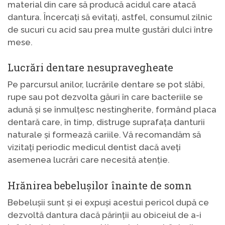
material din care să producă acidul care atacă
dantura. Încercați să evitați, astfel, consumul zilnic
de sucuri cu acid sau prea multe gustări dulci între
mese.
Lucrări dentare nesupravegheate
Pe parcursul anilor, lucrările dentare se pot slăbi,
rupe sau pot dezvolta găuri în care bacteriile se
adună și se înmulțesc nestingherite, formând placa
dentară care, în timp, distruge suprafața danturii
naturale și formează cariile. Vă recomandăm să
vizitați periodic medicul dentist dacă aveți
asemenea lucrări care necesită atenție.
Hrănirea bebelușilor înainte de somn
Bebelușii sunt și ei expuși acestui pericol după ce
dezvoltă dantura dacă părinții au obiceiul de a-i