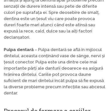
senzații de durere intensă sau pete de diferite
culori pe suprafața ei. Spre deosebire de smalț,
dentina este un țesut viu care poate provoca
dureri foarte mari atunci când este atinsă sau
expusă la rece, cald, dulce sau la alți factori
declanșatori.
Pulpa dentară
– Pulpa dentară se află în mijlocul
dintelui, aceasta conținând vase de sânge, nervi și
țesut conector. Pulpa este una dintre cele mai
importante părți ale danturii deoarece ea asigură
hrănirea dintelui. Cariile pot provoca daune
suficient de mari dintelui încât pulpa să fie expusă
la diverse probleme precum infecțiile sau abcesul
dentar.