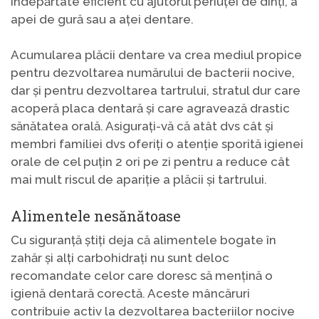
îndepărtate eficient cu ajutorul periuței de dinți, a
apei de gură sau a aței dentare.
Acumularea plăcii dentare va crea mediul propice
pentru dezvoltarea numărului de bacterii nocive,
dar și pentru dezvoltarea tartrului, stratul dur care
acoperă placa dentară și care agravează drastic
sănătatea orală. Asigurați-vă că atât dvs cât și
membri familiei dvs oferiți o atenție sporită igienei
orale de cel puțin 2 ori pe zi pentru a reduce cât
mai mult riscul de apariție a plăcii și tartrului.
Alimentele nesănătoase
Cu siguranță știți deja că alimentele bogate în
zahăr și alți carbohidrați nu sunt deloc
recomandate celor care doresc să mențină o
igienă dentară corectă. Aceste mâncăruri
contribuie activ la dezvoltarea bacteriilor nocive