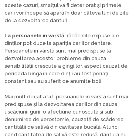
aceste cazuri, smalțul va fi deteriorat și primele
carii vor începe să apară în doar câteva luni de zile
de la dezvoltarea danturii.
La persoanele în vârstă
, rădăcinile expuse ale
dinților pot duce la apariția cariilor dentare.
Persoanele în vârstă sunt mai predispuse la
dezvoltarea acestor probleme din cauza
sensibilității crescute a gingiilor, aspect cauzat de
perioada lungă în care dinții au fost periați
constant sau au suferit de anumite boli.
Mai mult decât atât, persoanele în vârstă sunt mai
predispuse și la dezvoltarea cariilor din cauza
uscăciunii gurii, o afecțiune cunoscută și sub
denumirea de xerostomie, cauzată de scăderea
cantității de salivă din cavitatea bucală. Atunci
când cantitatea de salivă este redusă, dantura nu