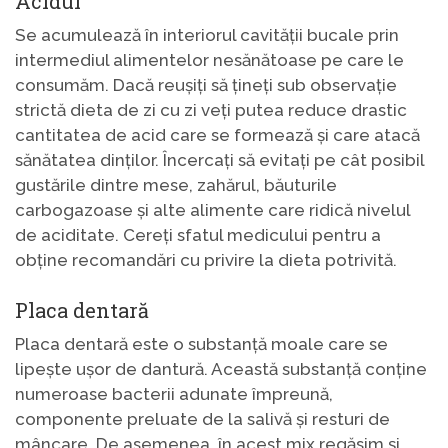
Acidul
Se acumulează în interiorul cavității bucale prin
intermediul alimentelor nesănătoase pe care le
consumăm. Dacă reușiți să țineți sub observație
strictă dieta de zi cu zi veți putea reduce drastic
cantitatea de acid care se formează și care atacă
sănătatea dinților. Încercați să evitați pe cât posibil
gustările dintre mese, zahărul, băuturile
carbogazoase și alte alimente care ridică nivelul
de aciditate. Cereți sfatul medicului pentru a
obține recomandări cu privire la dieta potrivită.
Placa dentară
Placa dentară este o substanță moale care se
lipește ușor de dantură. Această substanță conține
numeroase bacterii adunate împreună,
componente preluate de la salivă și resturi de
mâncare. De asemenea, în acest mix regăsim și