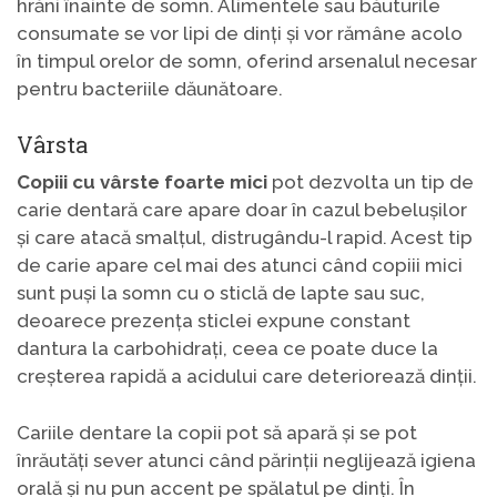
hrăni înainte de somn. Alimentele sau băuturile
consumate se vor lipi de dinți și vor rămâne acolo
în timpul orelor de somn, oferind arsenalul necesar
pentru bacteriile dăunătoare.
Vârsta
Copiii cu vârste foarte mici
pot dezvolta un tip de
carie dentară care apare doar în cazul bebelușilor
și care atacă smalțul, distrugându-l rapid. Acest tip
de carie apare cel mai des atunci când copiii mici
sunt puși la somn cu o sticlă de lapte sau suc,
deoarece prezența sticlei expune constant
dantura la carbohidrați, ceea ce poate duce la
creșterea rapidă a acidului care deteriorează dinții.
Cariile dentare la copii pot să apară și se pot
înrăutăți sever atunci când părinții neglijează igiena
orală și nu pun accent pe spălatul pe dinți. În