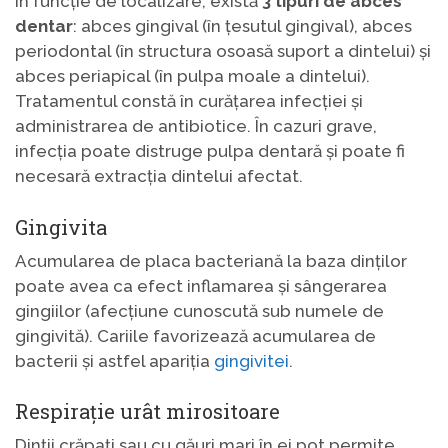
În funcție de localizare, există
3 tipuri de abces
dentar
: abces gingival (în țesutul gingival), abces
periodontal (în structura osoasă suport a dintelui) și
abces periapical (în pulpa moale a dintelui).
Tratamentul constă în curățarea infecției și
administrarea de antibiotice. În cazuri grave,
infecția poate distruge pulpa dentară și poate fi
necesară extracția dintelui afectat.
Gingivita
Acumularea de placa bacteriană la baza dinților
poate avea ca efect inflamarea și sângerarea
gingiilor (afecțiune cunoscută sub numele de
gingivită). Cariile favorizează acumularea de
bacterii și astfel apariția
gingivitei
.
Respirație urât mirositoare
Dinții crăpați sau cu găuri mari în ei pot permite