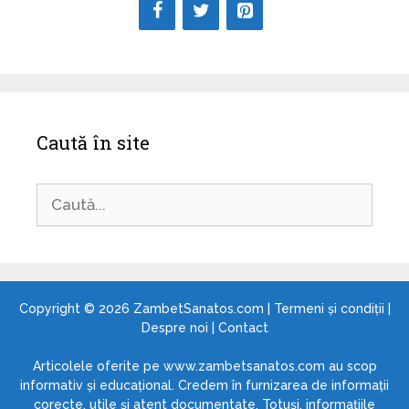
Caută în site
Caută
după:
Copyright © 2026
ZambetSanatos.com
|
Termeni și condiții
|
Despre noi
|
Contact
Articolele oferite pe www.zambetsanatos.com au scop
informativ și educațional. Credem în furnizarea de informații
corecte, utile și atent documentate. Totuși, informațiile