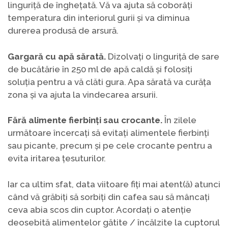
linguriță de înghețată. Vă va ajuta să coborâți
temperatura din interiorul gurii și va diminua
durerea produsă de arsură.
Gargară cu apă sărată.
Dizolvați o linguriță de sare
de bucătărie în 250 ml de apă caldă și folosiți
soluția pentru a vă clăti gura. Apa sărată va curăța
zona și va ajuta la vindecarea arsurii.
Fără alimente fierbinți sau crocante.
În zilele
următoare încercați să evitați alimentele fierbinți
sau picante, precum și pe cele crocante pentru a
evita iritarea țesuturilor.
Iar ca ultim sfat, data viitoare fiți mai atent(ă) atunci
când vă grăbiți să sorbiți din cafea sau să mâncați
ceva abia scos din cuptor. Acordați o atenție
deosebită alimentelor gătite / încălzite la cuptorul