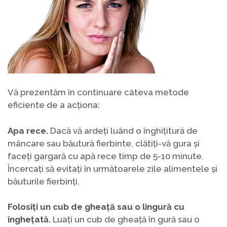
Vă prezentăm în continuare câteva metode
eficiente de a acționa:
Apa rece.
Dacă vă ardeți luând o înghițitură de
mâncare sau băutură fierbinte, clătiți-vă gura și
faceți gargară cu apă rece timp de 5-10 minute.
Încercați să evitați în următoarele zile alimentele și
băuturile fierbinți.
Folosiți un cub de gheață sau o lingură cu
înghețată.
Luați un cub de gheață în gură sau o