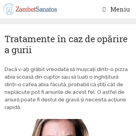
Sari
Meniu
la
conținut
Tratamente în caz de opărire
a gurii
Dacă v-ați grăbit vreodată să mușcați dintr-o pizza
abia scoasă din cuptor sau să luați o înghițitură
dintr-o cafea abia făcută, probabil că știți cât de
neplăcute pot fi arsurile de acest fel. O astfel de
arsură poate fi destul de gravă și necesită acțiune
rapidă.