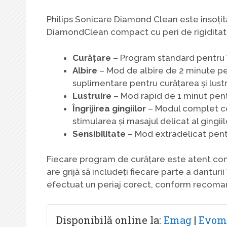
Philips Sonicare Diamond Clean este însoți
DiamondClean compact cu peri de rigiditate
Curățare
– Program standard pentru î
Albire
– Mod de albire de 2 minute pe
suplimentare pentru curățarea și lustru
Lustruire
– Mod rapid de 1 minut pentru
Îngrijirea gingiilor
– Modul complet co
stimularea și masajul delicat al gingiil
Sensibilitate
– Mod extradelicat pentru 
Fiecare program de curățare este atent cont
are grijă să includeți fiecare parte a danturii 
efectuat un periaj corect, conform recoman
Disponibilă online la:
Emag
|
Evom