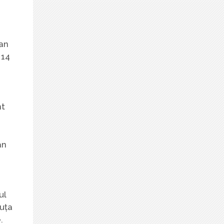
ean
 14
nt
an
ul
iuța
.