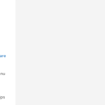
are
 nu
ips