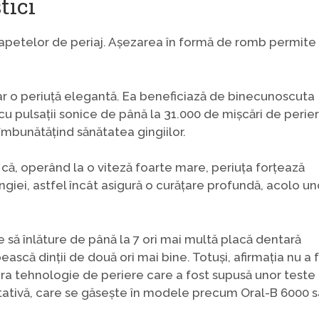
tici
apetelor de periaj. Așezarea în formă de romb permite
r o periuță elegantă. Ea beneficiază de binecunoscuta
cu pulsații sonice de până la 31.000 de mișcări de perie
 îmbunătățind sănătatea gingiilor.
că, operând la o viteză foarte mare, periuța forțează
 gingiei, astfel încât asigură o curățare profundă, acolo u
e să înlăture de până la 7 ori mai multă placă dentară
ască dinții de două ori mai bine. Totuși, afirmația nu a 
ra tehnologie de periere care a fost supusă unor teste
ativă, care se găsește în modele precum Oral-B 6000 