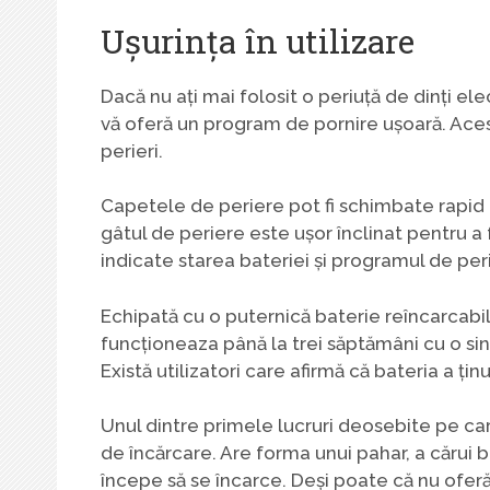
Ușurința în utilizare
Dacă nu ați mai folosit o periuță de dinți e
vă oferă un program de pornire ușoară. Aces
perieri.
Capetele de periere pot fi schimbate rapid 
gâtul de periere este ușor înclinat pentru a
indicate starea bateriei și programul de peri
Echipată cu o puternică baterie reîncarcabil
funcționeaza până la trei săptămâni cu o si
Există utilizatori care afirmă că bateria a țin
Unul dintre primele lucruri deosebite pe ca
de încărcare. Are forma unui pahar, a cărui 
începe să se încarce. Deși poate că nu oferă