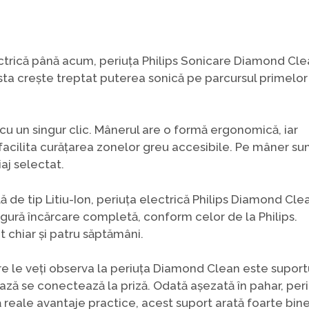
lectrică până acum, periuța Philips Sonicare Diamond Cl
ta crește treptat puterea sonică pe parcursul primelor
cu un singur clic. Mânerul are o formă ergonomică, iar
 facilita curățarea zonelor greu accesibile. Pe mâner su
aj selectat.
ă de tip Litiu-Ion, periuța electrică Philips Diamond Cle
ngură încărcare completă, conform celor de la Philips.
ut chiar și patru săptămâni.
re le veți observa la periuța Diamond Clean este suport
bază se conectează la priză. Odată așezată în pahar, per
 reale avantaje practice, acest suport arată foarte bine