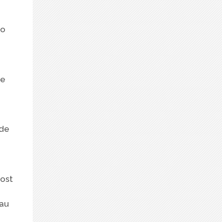
 o
re
nde
fost
sau