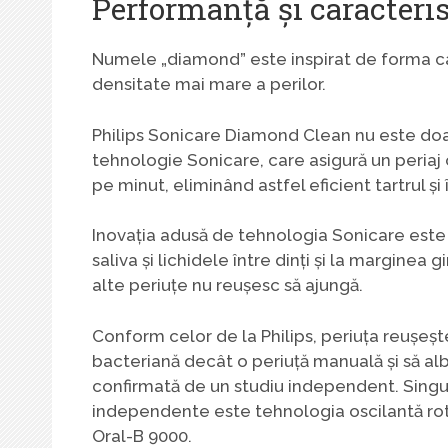
Performanță și caracteris
Numele „diamond” este inspirat de forma c
densitate mai mare a perilor.
Philips Sonicare Diamond Clean nu este doa
tehnologie Sonicare, care asigură un periaj 
pe minut, eliminând astfel eficient tartrul și
Inovația adusă de tehnologia Sonicare este 
saliva și lichidele între dinți și la marginea
alte periuțe nu reușesc să ajungă.
Conform celor de la Philips, periuța reușeșt
bacteriană decât o periuță manuală și să albe
confirmată de un studiu independent. Singu
independente este tehnologia oscilantă rot
Oral-B 9000.