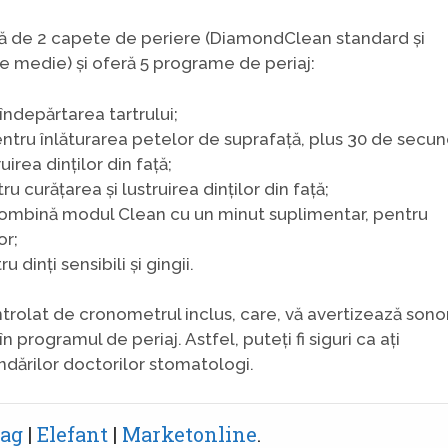
tă de 2 capete de periere (DiamondClean standard și
 medie) și oferă 5 programe de periaj:
ndepărtarea tartrului;
ntru înlăturarea petelor de suprafață, plus 30 de secu
irea dinților din față;
 curățarea și lustruirea dinților din față;
mbină modul Clean cu un minut suplimentar, pentru
or;
dinți sensibili și gingii.
rolat de cronometrul inclus, care, vă avertizează sonor
în programul de periaj. Astfel, puteți fi siguri ca ați
dărilor doctorilor stomatologi.
ag
|
Elefant
|
Marketonline
.