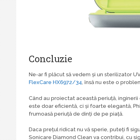
Concluzie
Ne-ar fi plăcut să vedem și un sterilizator U
FlexCare HX6972/34
, însă nu este o proble
Când au proiectat această periuță, inginerii 
este doar eficientă, ci și foarte elegantă, 
frumoasă periuță de dinți de pe piață.
Daca prețul ridicat nu vă sperie, puteți fi sig
Sonicare Diamond Clean va contribui, cu sigu