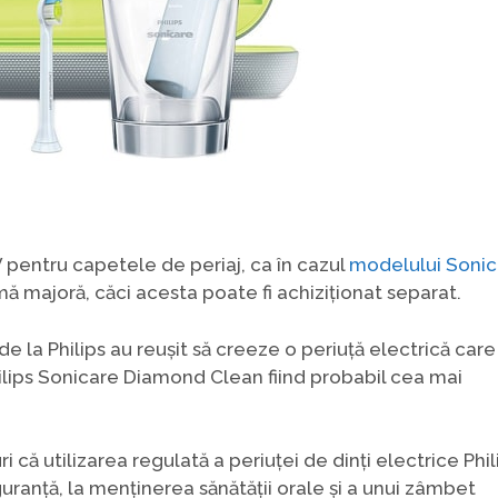
V pentru capetele de periaj, ca în cazul
modelului Sonic
mă majoră, căci acesta poate fi achiziționat separat.
de la Philips au reușit să creeze o periuță electrică care
Philips Sonicare Diamond Clean fiind probabil cea mai
uri că utilizarea regulată a periuței de dinți electrice Phil
ranță, la menținerea sănătății orale și a unui zâmbet