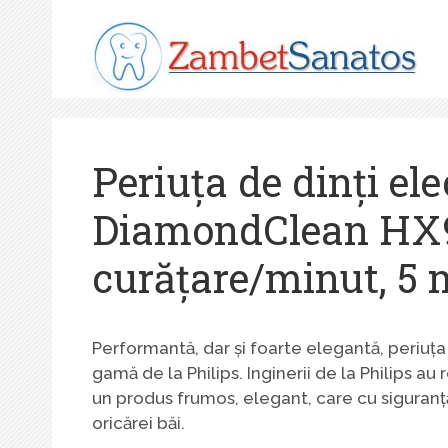
Sari
la
conținut
Periuța de dinți el
DiamondClean HX93
curățare/minut, 5 m
Performantă, dar și foarte elegantă, periuța
gamă de la Philips. Inginerii de la Philips 
un produs frumos, elegant, care cu siguranță v
oricărei băi.