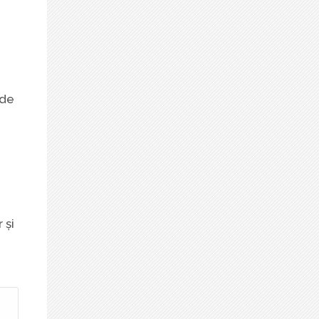
nde
 și